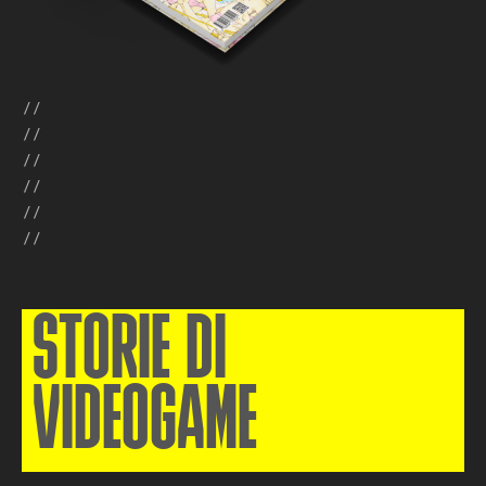
//
//
//
//
//
//
STORIE DI
VIDEOGAME