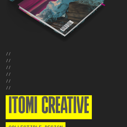
//
//
//
//
//
//
ITOMI CREATIVE