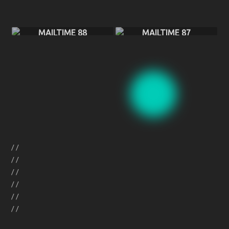
MAILTIME 88
MAILTIME 87
//
//
//
//
//
//