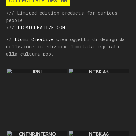
COLLECTIBLE DESIGN
/// Limited edition products for curious
people
///
ITOMICREATIVE.COM
//
Itomi Creative
crea oggetti di design da
collezione in edizione limitata ispirati
alla cultura pop.
JRNL
NTBK.A5
CNTNR.INFERNO
NTBK.A6