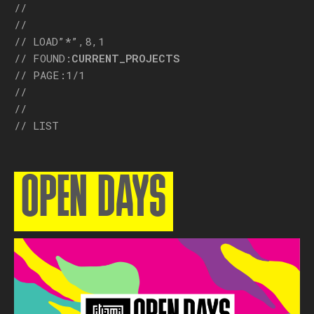
//
//
// LOAD”*”,8,1
// FOUND:
CURRENT_PROJECTS
// PAGE:1/1
//
//
// LIST
OPEN DAYS