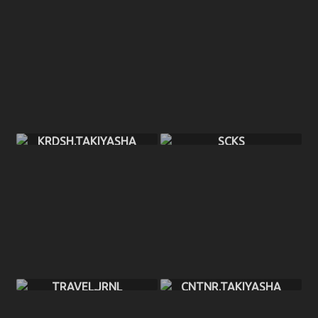
KRDSH.TAKIYASHA
SCKS
TRAVEL.JRNL
CNTNR.TAKIYASHA