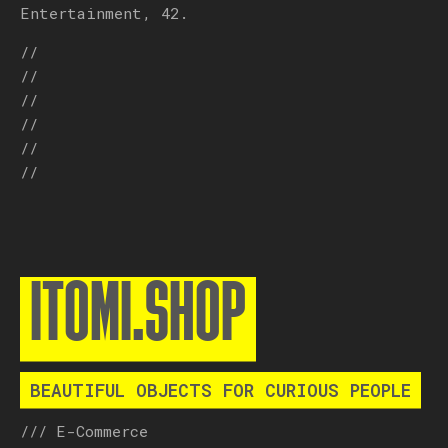
Entertainment, 42.
//
//
//
//
//
//
ITOMI.SHOP
BEAUTIFUL OBJECTS FOR CURIOUS PEOPLE
/// E-Commerce